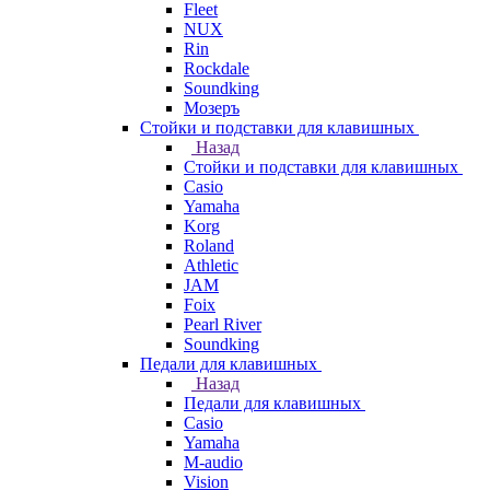
Fleet
NUX
Rin
Rockdale
Soundking
Мозеръ
Стойки и подставки для клавишных
Назад
Стойки и подставки для клавишных
Casio
Yamaha
Korg
Roland
Athletic
JAM
Foix
Pearl River
Soundking
Педали для клавишных
Назад
Педали для клавишных
Casio
Yamaha
M-audio
Vision