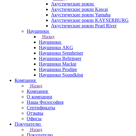
Акустические рояли
Акустические рояли Kawai
Акустические рояли Yamaha
Акустические рояли KAYSERBURG
Акустические рояли Pearl River
Наушники
Назад
Наушники
Наушники AKG
Наушники Sennheiser
Наушники Behringer
Наушники Mackie
Наушники Prodipe
Наушники Soundking
Компания
Назад
Компания
О компании
Наша Философия
Сертификаты
Отзывы
Офисы
Покупателю
Назад
Покупателю