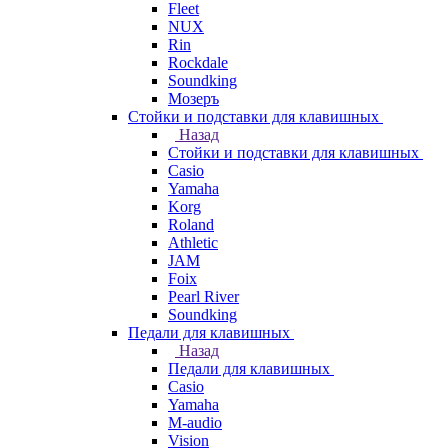
Fleet
NUX
Rin
Rockdale
Soundking
Мозеръ
Стойки и подставки для клавишных
Назад
Стойки и подставки для клавишных
Casio
Yamaha
Korg
Roland
Athletic
JAM
Foix
Pearl River
Soundking
Педали для клавишных
Назад
Педали для клавишных
Casio
Yamaha
M-audio
Vision