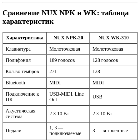
Сравнение NUX NPK и WK: таблица
характеристик
Характеристика
NUX NPK-20
NUX WK-310
Клавиатура
Молоточковая
Молоточковая
Полифония
189 голосов
128 голосов
Кол-во тембров
271
128
Bluetooth
MIDI
MIDI
Подключение к
USB-MIDI, Line
USB
ПК
Out
Акустическая
2 × 10 Вт
2 × 10 Вт
система
1, 3 —
Педали
3 — встроенные
подключаемые