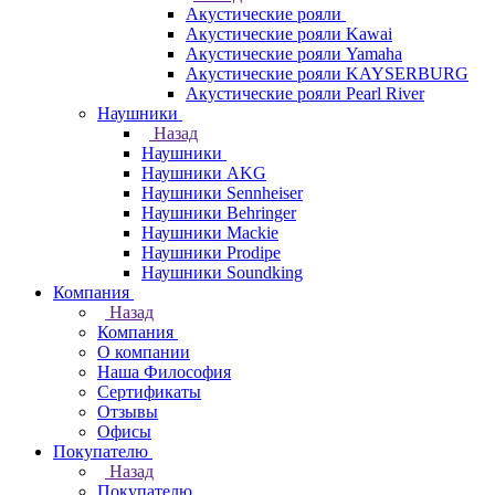
Акустические рояли
Акустические рояли Kawai
Акустические рояли Yamaha
Акустические рояли KAYSERBURG
Акустические рояли Pearl River
Наушники
Назад
Наушники
Наушники AKG
Наушники Sennheiser
Наушники Behringer
Наушники Mackie
Наушники Prodipe
Наушники Soundking
Компания
Назад
Компания
О компании
Наша Философия
Сертификаты
Отзывы
Офисы
Покупателю
Назад
Покупателю