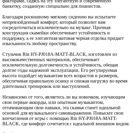
факторами, садясь на эту элегантную и современную
банкетку, созданную специально для пианистов.
Благодаря роскошному мягкому сидению вы испытаете
непревзойденный комфорт, который позволит вам
сосредоточиться исключительно на музыке. Прочная
конструкция скамейки обеспечивает устойчивость и
поддержку, а ее элегантная матовая черная отделка придает
изысканность любому пространству.
Стульчик Rin HY-PJ018A-MATT-BLACK, изготовлен из
высококачественных материалов, обеспечивает
исключительную долговечность и устойчивость, обещая
долгие годы надежной эксплуатации. Его регулируемая
высота подойдет музыкантам всех возрастов и размеров,
обеспечивая правильную осанку и снижая нагрузку во время
длительных тренировок или выступлений.
Независимо от того, являетесь ли вы новичком, изучающим
свои первые аккорды, или опытным музыкантом,
оттачивающим свои навыки, эта скамья станет идеальной
основой для музыкального самовыражения. Повысьте свои
впечатления от игры с помощью Rin HY-PJ018A-MATT-
BLACK, где комфорт сочетается с идеальной внешним видом.