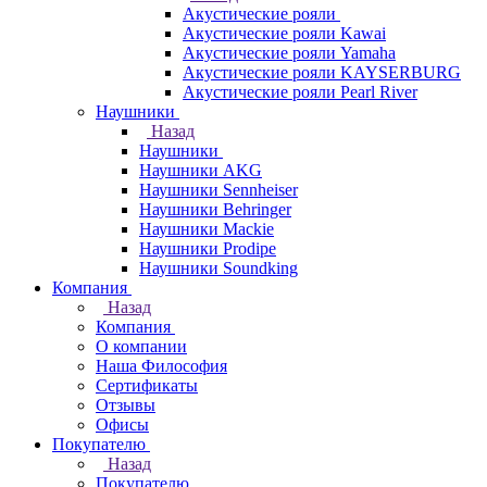
Акустические рояли
Акустические рояли Kawai
Акустические рояли Yamaha
Акустические рояли KAYSERBURG
Акустические рояли Pearl River
Наушники
Назад
Наушники
Наушники AKG
Наушники Sennheiser
Наушники Behringer
Наушники Mackie
Наушники Prodipe
Наушники Soundking
Компания
Назад
Компания
О компании
Наша Философия
Сертификаты
Отзывы
Офисы
Покупателю
Назад
Покупателю