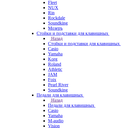
Fleet
NUX
Rin
Rockdale
Soundking
Мозеръ
Стойки и подставки для клавишных
Назад
Стойки и подставки для клавишных
Casio
Yamaha
Korg
Roland
Athletic
JAM
Foix
Pearl River
Soundking
Педали для клавишных
Назад
Педали для клавишных
Casio
Yamaha
M-audio
Vision