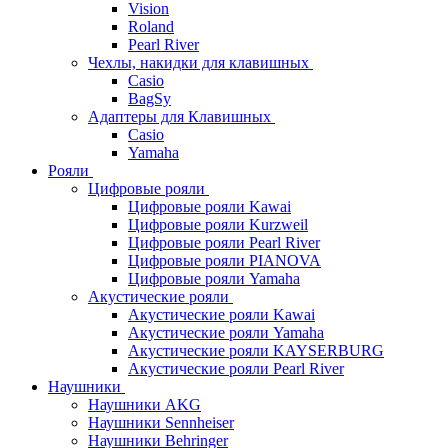
Vision
Roland
Pearl River
Чехлы, накидки для клавишных
Casio
BagSy
Адаптеры для Клавишных
Casio
Yamaha
Рояли
Цифровые рояли
Цифровые рояли Kawai
Цифровые рояли Kurzweil
Цифровые рояли Pearl River
Цифровые рояли PIANOVA
Цифровые рояли Yamaha
Акустические рояли
Акустические рояли Kawai
Акустические рояли Yamaha
Акустические рояли KAYSERBURG
Акустические рояли Pearl River
Наушники
Наушники AKG
Наушники Sennheiser
Наушники Behringer