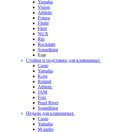
Yamaha
Vision
Athletic
Fotura
Flight
Fleet
NUX
Rin
Rockdale
Soundking
Еще
Стойки и подставки для клавишных
Casio
Yamaha
Korg
Roland
Athletic
JAM
Foix
Pearl River
Soundking
Педали для клавишных
Casio
Yamaha
M-audio