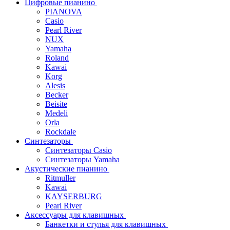
Цифровые пианино
PIANOVA
Casio
Pearl River
NUX
Yamaha
Roland
Kawai
Korg
Alesis
Becker
Beisite
Medeli
Orla
Rockdale
Синтезаторы
Синтезаторы Casio
Синтезаторы Yamaha
Акустические пианино
Ritmuller
Kawai
KAYSERBURG
Pearl River
Аксессуары для клавишных
Банкетки и стулья для клавишных