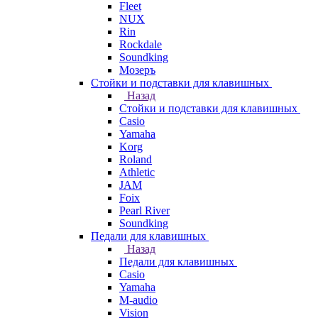
Fleet
NUX
Rin
Rockdale
Soundking
Мозеръ
Стойки и подставки для клавишных
Назад
Стойки и подставки для клавишных
Casio
Yamaha
Korg
Roland
Athletic
JAM
Foix
Pearl River
Soundking
Педали для клавишных
Назад
Педали для клавишных
Casio
Yamaha
M-audio
Vision