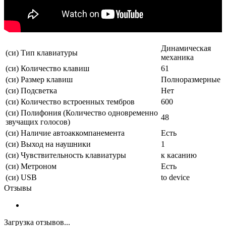
Динамическая
(си) Тип клавиатуры
механика
(си) Количество клавиш
61
(си) Размер клавиш
Полноразмерные
(си) Подсветка
Нет
(си) Количество встроенных тембров
600
(си) Полифония (Количество одновременно
48
звучащих голосов)
(си) Наличие автоаккомпанемента
Есть
(си) Выход на наушники
1
(си) Чувствительность клавиатуры
к касанию
(си) Метроном
Есть
(си) USB
to device
Отзывы
Загрузка отзывов...