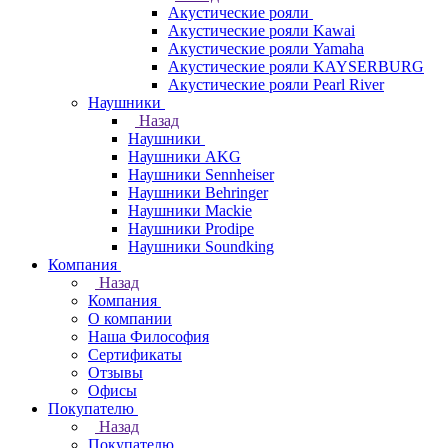
Акустические рояли
Акустические рояли Kawai
Акустические рояли Yamaha
Акустические рояли KAYSERBURG
Акустические рояли Pearl River
Наушники
Назад
Наушники
Наушники AKG
Наушники Sennheiser
Наушники Behringer
Наушники Mackie
Наушники Prodipe
Наушники Soundking
Компания
Назад
Компания
О компании
Наша Философия
Сертификаты
Отзывы
Офисы
Покупателю
Назад
Покупателю