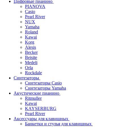
Цифровые пианино
PIANOVA
Casio
Pearl River
NUX
Yamaha
Roland
Kawai
Korg
Alesis
Becker
Beisite
Medeli
Orla
Rockdale
Синтезаторы
Синтезаторы Casio
Синтезаторы Yamaha
Акустические пианино
Ritmuller
Kawai
KAYSERBURG
Pearl River
Аксессуары для клавишных
Банкетки и стулья для клавишных