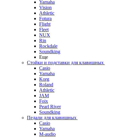
Yamaha
Vision
Athletic
Fotura
Flight
Fleet
NUX
Rin
Rockdale
Soundking
Еще
Стойки и подставки для клавишных
Casio
Yamaha
Korg
Roland
Athletic
JAM
Foix
Pearl River
Soundking
Педали для клавишных
Casio
Yamaha
M-audio