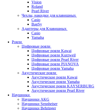
Vision
Roland
Pearl River
Чехлы, накидки для клавишных
Casio
BagSy
Адаптеры для Клавишных
Casio
Yamaha
Рояли
Цифровые рояли
Цифровые рояли Kawai
Цифровые рояли Kurzweil
Цифровые рояли Pearl River
Цифровые рояли PIANOVA
Цифровые рояли Yamaha
Акустические рояли
Акустические рояли Kawai
Акустические рояли Yamaha
Акустические рояли KAYSERBURG
Акустические рояли Pearl River
Наушники
Наушники AKG
Наушники Sennheiser
Наушники Behringer